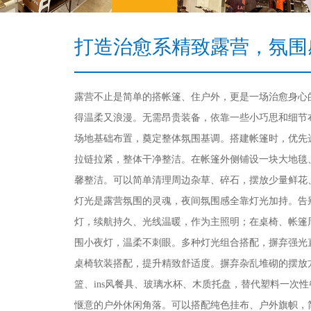
打造治愈系精致露营，氛围
露营不止是简单的搭帐篷、住户外，更是一场治愈身心
得温柔又浪漫。无需昂贵装备，依靠一些小巧思和细节
场地基础布置，奠定整体氛围基调。搭建帐篷时，优先
拉链拉紧，整体干净整洁。在帐篷外侧铺设一块大地毯
馨整洁。可以简单清理周边杂草、碎石，摆放少量鲜花
灯光是露营氛围的灵魂，夜间氛围感全靠灯光加持。告
灯，续航持久、光线温暖，作为主照明；在桌椅、帐篷
围小夜灯，温柔不刺眼。多种灯光组合搭配，摒弃强光
桌椅软装搭配，提升精致舒适度。摒弃杂乱堆砌的摆放
篮、ins风餐具、玻璃水杯、木质托盘，替代塑料一次
惬意的户外休闲角落。可以搭配纯色挂布、户外旗帜，