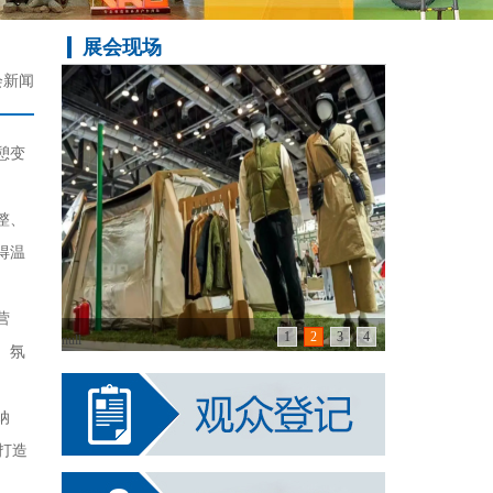
展会现场
会新闻
憩变
整、
得温
营
1
2
3
4
null
、氛
纳
打造