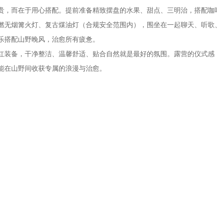
贵，而在于用心搭配。提前准备精致摆盘的水果、甜点、三明治，搭配咖
燃无烟篝火灯、复古煤油灯（合规安全范围内），围坐在一起聊天、听歌
乐搭配山野晚风，治愈所有疲惫。
红装备，干净整洁、温馨舒适、贴合自然就是最好的氛围。露营的仪式感
能在山野间收获专属的浪漫与治愈。