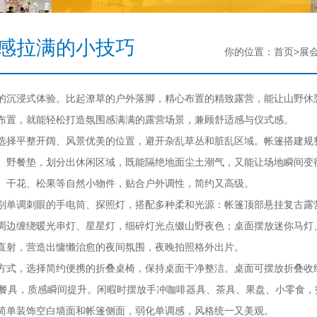
感拉满的小技巧
你的位置：首页>展
的沉浸式体验。比起潦草的户外落脚，精心布置的精致露营，能让山野休
布置，就能轻松打造氛围感满满的露营场景，兼顾舒适感与仪式感。
选择平整开阔、风景优美的位置，避开杂乱草丛和脏乱区域。帐篷搭建规
、野餐垫，划分出休闲区域，既能隔绝地面尘土潮气，又能让场地瞬间变
、干花、松果等自然小物件，贴合户外调性，简约又高级。
别单调刺眼的手电筒、探照灯，搭配多种柔和光源：帐篷顶部悬挂复古露
周边缠绕暖光串灯、星星灯，细碎灯光点缀山野夜色；桌面摆放迷你马灯
直射，营造出慵懒治愈的夜间氛围，夜晚拍照格外出片。
方式，选择简约便携的折叠桌椅，保持桌面干净整洁。桌面可摆放折叠收
性餐具，质感瞬间提升。闲暇时摆放手冲咖啡器具、茶具、果盘、小零食，
简单装饰空白墙面和帐篷侧面，弱化单调感，风格统一又美观。