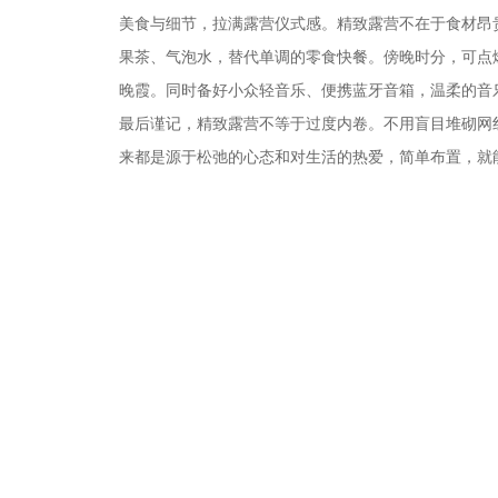
美食与细节，拉满露营仪式感。精致露营不在于食材昂
果茶、气泡水，替代单调的零食快餐。傍晚时分，可点
晚霞。同时备好小众轻音乐、便携蓝牙音箱，温柔的音
最后谨记，精致露营不等于过度内卷。不用盲目堆砌网
来都是源于松弛的心态和对生活的热爱，简单布置，就