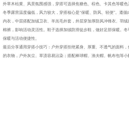
外草木枯黄、风景氛围感强，穿搭可选择焦糖色、棕色、卡其色等暖色
冬季露营温度偏低，风力较大，穿搭核心是“保暖、防风、轻便”。遵
内衣，中层搭配加绒卫衣、羊羔毛外套，外层穿加厚防风冲锋衣、羽绒
棉裤，影响活动灵活性。鞋子选择加绒防滑徒步鞋，做好足部保暖。冬
保暖与活动便捷性。
最后分享通用穿搭小技巧：户外穿搭拒绝紧身、厚重、不透气的面料，
的衣物，户外灰尘、草渍容易沾染；搭配棒球帽、渔夫帽、帆布包等小