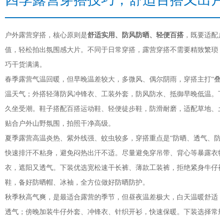
户外露营穿搭，核心原则是
舒适实用、防风防晒、轻便百搭
，既要适配
值，轻松拍出氛围感大片。不同于日常穿搭，露营穿搭不需要精致繁琐
巧干货满满。
春季露营气温回暖，但早晚温差较大，多微风、偶尔阴雨，穿搭主打“叠
温天气；外搭轻薄防风冲锋衣、工装外套，防风防水、抵御早晚低温。
久坐受潮。鞋子搭配百搭运动鞋、轻便徒步鞋，防滑耐磨，适配草地、
贴合户外山野氛围，拍照干净高级。
夏季露营高温炎热、紫外线强、蚊虫较多，穿搭重点是“防晒、透气、防
快速排汗不粘身，避免闷热出汗不适。尽量避免穿吊带、背心等暴露衣
衣，遮阳又透气。下装优选宽松速干长裤、薄款工装裤，拒绝紧身牛仔
鞋，备好防晒帽、冰袖，全方位做好防晒防护。
秋季秋高气爽，是最适合露营的季节，但昼夜温差极大，白天温暖舒适
透气；傍晚加装牛仔外套、冲锋衣、针织开衫，快速保暖。下装选择常